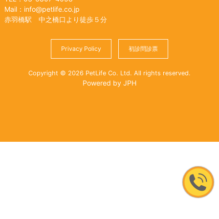
Mail：info@petlife.co.jp
赤羽橋駅 中之橋口より徒歩５分
Privacy Policy
初診問診票
Copyright © 2026 PetLife Co. Ltd. All rights reserved.
Powered by JPH