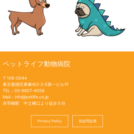
ペットライフ動物病院
〒106-0044
東京都港区東麻布2-3-5第一ビル1F
TEL：03-6807-4058
Mail：info@petlife.co.jp
赤羽橋駅 中之橋口より徒歩５分
Privacy Policy
初診問診票