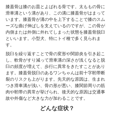
膝蓋骨は膝のお皿とよばれる骨です。太ももの骨に
滑車溝という溝があり、この溝に膝蓋骨がはまって
います。膝蓋骨が溝の中を上下することで膝のスム
ーズな曲げ伸ばしを支えているのですが、この骨が
内側または外側に外れてしまった状態を膝蓋骨脱臼
といいます。小型犬、特にトイ種で多く見られま
す。
脱臼を繰り返すことで骨の変形や関節炎を引き起こ
し、軟骨がすり減って滑車溝の深さが浅くなると脱
臼の頻度が増えて、歩行に異常をきたすことがあり
ます。膝蓋骨脱臼のあるワンちゃんは前十字靭帯断
裂のリスクも上がります。先天的な原因は、生まれ
つき滑車溝が浅い、骨の形が悪い、膝関節周りの筋
肉や靭帯の異常が挙げられ、後天的な原因は交通事
故や外傷など大きな力が加わることです。
どんな症状？