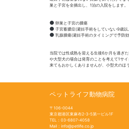
巣と子宮を全摘出し、1泊の入院をします。
卵巣と子宮の腫瘍
子宮蓄膿症(避妊手術をしていない9歳以
乳腺腫瘍(避妊手術のタイミングで予防効果
当院では性成熟を迎える生後6か月を過ぎ
や大型犬の場合は発育のことを考えて1サイ
来てもおかしくありませんが、小型犬のほ
ペットライフ動物病院
〒106-0044
東京都港区東麻布2-3-5第一ビル1F
TEL：03-6807-4058
Mail：info@petlife.co.jp