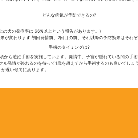
どんな病気が予防できるの?
上の犬の発症率は 66%以上という報告があります。)
が変わります:初回発情前、2回目の前、それ以降の予防効果はそれぞれ 99
手術のタイミングは?
た頃から避妊手術を実施しています。発情中、子宮が腫れている間の手
クル発情が終わるのを待って1歳を超えてから手術するのも良いでしょ
うが遅い傾向にあります。