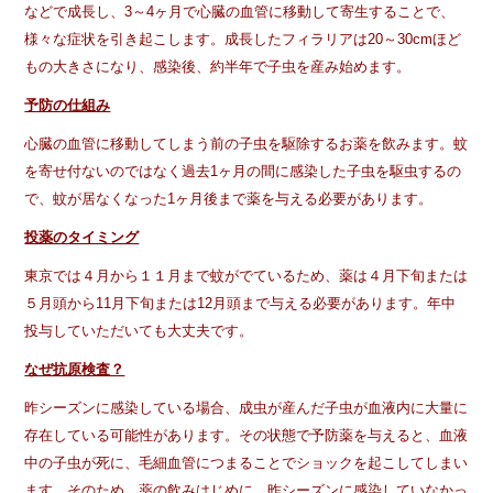
などで成長し、3～4ヶ月で心臓の血管に移動して寄生することで、
様々な症状を引き起こします。成長したフィラリアは20～30cmほど
もの大きさになり、感染後、約半年で子虫を産み始めます。
予防の仕組み
心臓の血管に移動してしまう前の子虫を駆除するお薬を飲みます。蚊
を寄せ付ないのではなく過去1ヶ月の間に感染した子虫を駆虫するの
で、蚊が居なくなった1ヶ月後まで薬を与える必要があります。
投薬のタイミング
東京では４月から１１月まで蚊がでているため、薬は４月下旬または
５月頭から11月下旬または12月頭まで与える必要があります。年中
投与していただいても大丈夫です。
なぜ抗原検査？
昨シーズンに感染している場合、成虫が産んだ子虫が血液内に大量に
存在している可能性があります。その状態で予防薬を与えると、血液
中の子虫が死に、毛細血管につまることでショックを起こしてしまい
ます。そのため、薬の飲みはじめに、昨シーズンに感染していなかっ