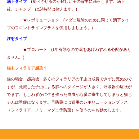
滴下タイプ
(食べさせるのが難しい子の背中に滴らします。滴下
後、シャンプーは24時間は控えます。)
★レボリューション (マダニ駆除のために同じく滴下タイ
プのフロントラインプラスを併用しましょう。)
注射タイプ
★プロハート (1年有効なので薬をあげわすれる心配があり
ません。)
猫もフィラリア感染？
猫の場合、感染後、多くのフィラリアの子虫は成長できずに死ぬので
すが、死滅した子虫による肺へのダメージが大きく、呼吸器の症状が
でます。もしわずかに生き残った成虫が心臓に寄生してしまうと猫ち
ゃんは重症になります。予防薬には猫用のレボリューションプラス
（フィラリア、ノミ、マダニ予防薬）を使うのをお勧めします。